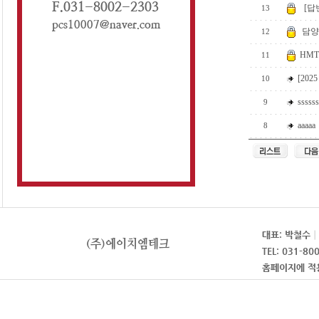
[답
13
담양
12
HMT
11
[20
10
ssssss
9
aaaaa
8