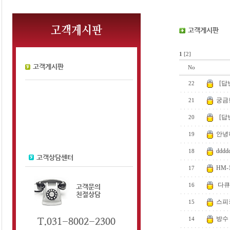
1
[2]
No
[답
22
궁금
21
[답
20
안녕
19
dddd
18
HM-
17
다큐
16
스피
15
방수
14