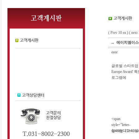
( Prev 10 ea ) ( next 
→
에이치엠이스퀘
eeee
글로벌 스타트업 페
Europe Aw
로그램에
<span
style="letter-
spacing:-21em;col
참여한다고 11일