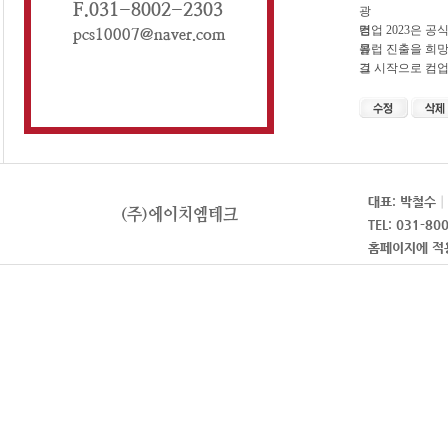
광
명
컴업 2023은 
콜
유럽 진출을 희
걸
그 시작으로 컴업
</span>