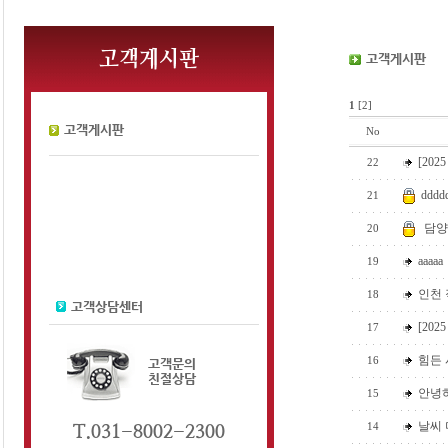
1
[2]
No
[20
22
dddd
21
담양
20
aaaaa
19
인천
18
[20
17
힘든
16
안녕
15
날씨
14